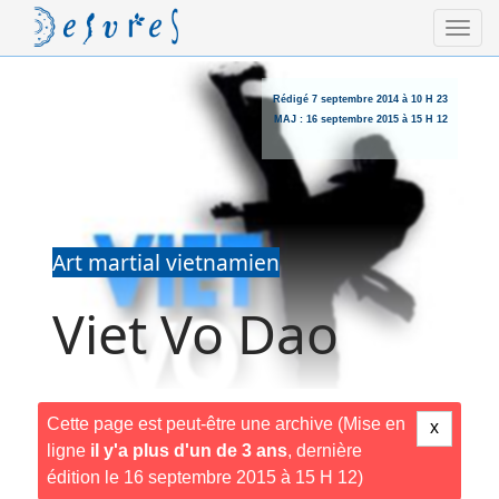
Rédigé
7 septembre 2014 à 10 H 23
MAJ :
16 septembre 2015 à 15 H 12
Art martial vietnamien
Viet Vo Dao
Cette page est peut-être une archive (Mise en
x
ligne
il y'a plus d'un de 3 ans
, dernière
édition le 16 septembre 2015 à 15 H 12)