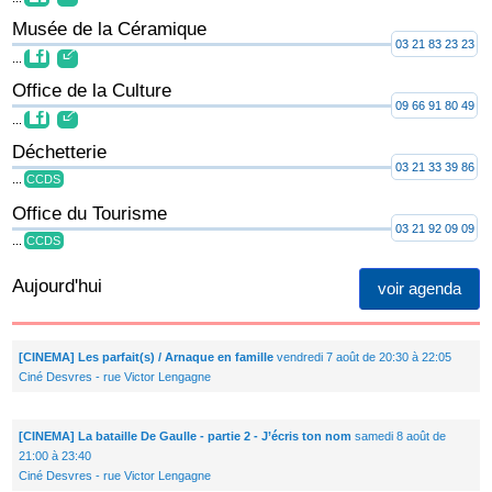
Musée de la Céramique
03 21 83 23 23
...
Office de la Culture
09 66 91 80 49
...
Déchetterie
03 21 33 39 86
...
CCDS
Office du Tourisme
03 21 92 09 09
...
CCDS
Aujourd'hui
voir agenda
[CINEMA] Les parfait(s) / Arnaque en famille
vendredi 7 août de 20:30 à 22:05
Ciné Desvres - rue Victor Lengagne
[CINEMA] La bataille De Gaulle - partie 2 - J’écris ton nom
samedi 8 août de
21:00 à 23:40
Ciné Desvres - rue Victor Lengagne