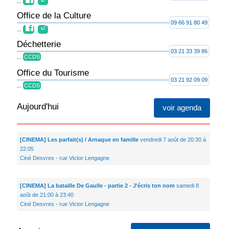
...
Office de la Culture
09 66 91 80 49
...
Déchetterie
03 21 33 39 86
...
CCDS
Office du Tourisme
03 21 92 09 09
...
CCDS
Aujourd'hui
voir agenda
[CINEMA] Les parfait(s) / Arnaque en famille
vendredi 7 août de 20:30 à
22:05
Ciné Desvres - rue Victor Lengagne
[CINEMA] La bataille De Gaulle - partie 2 - J’écris ton nom
samedi 8
août de 21:00 à 23:40
Ciné Desvres - rue Victor Lengagne