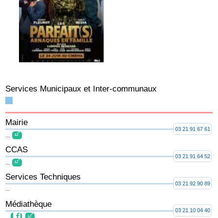
Services Municipaux et Inter-communaux
Mairie
03 21 91 67 61
...
CCAS
03 21 91 64 52
...
Services Techniques
03 21 92 90 89
...
Médiathèque
03 21 10 04 40
...