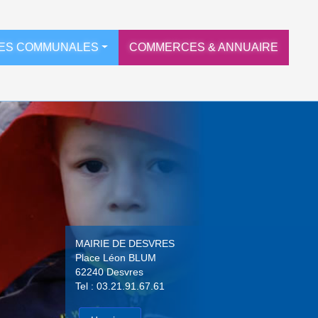
ES COMMUNALES
COMMERCES & ANNUAIRE
MAIRIE DE DESVRES
Place Léon BLUM
62240 Desvres
Tel : 03.21.91.67.61