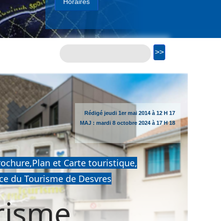
Horaires
Rédigé
jeudi
1er mai 2014 à 12 H 17
MAJ :
mardi
8 octobre 2024 à 17 H 18
ochure,Plan et Carte touristique,
fice du Tourisme de Desvres
risme