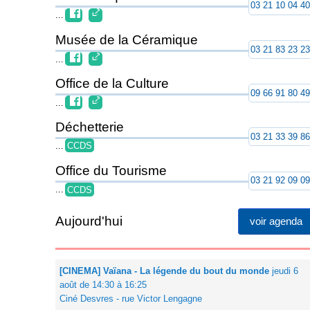
03 21 10 04 4
...
Musée de la Céramique
03 21 83 23 2
...
Office de la Culture
09 66 91 80 4
...
Déchetterie
03 21 33 39 8
...
CCDS
Office du Tourisme
03 21 92 09 0
...
CCDS
Aujourd'hui
voir agenda
[CINEMA] Vaïana - La légende du bout du monde
jeudi 6
août de 14:30 à 16:25
Ciné Desvres - rue Victor Lengagne