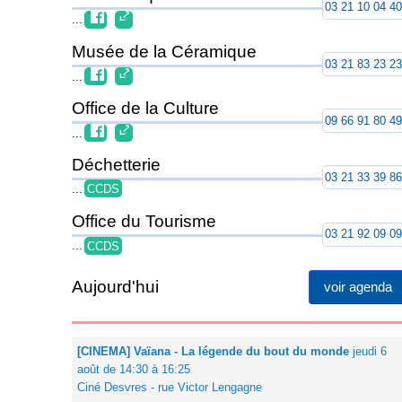
03 21 10 04 4
...
Musée de la Céramique
03 21 83 23 2
...
Office de la Culture
09 66 91 80 4
...
Déchetterie
03 21 33 39 8
...
CCDS
Office du Tourisme
03 21 92 09 0
...
CCDS
Aujourd'hui
voir agenda
[CINEMA] Vaïana - La légende du bout du monde
jeudi 6
août de 14:30 à 16:25
Ciné Desvres - rue Victor Lengagne