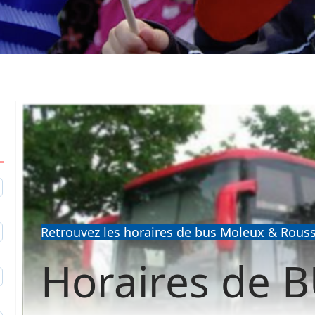
1
Retrouvez les horaires de bus Moleux & Rouss
2
Horaires de 
9