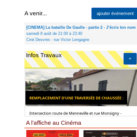
A venir...
ajouter événement
[CINEMA] La bataille De Gaulle - partie 2 - J’écris ton nom
samedi 8 août de 21:00 à 23:40
Ciné Desvres - rue Victor Lengagne
Infos Travaux
+
REMPLACEMENT D’UNE TRAVERSÉE DE CHAUSSÉE :
Intersection route de Menneville et rue Monsigny -
A l’affiche au Cinéma