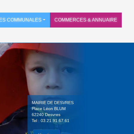
ES COMMUNALES
COMMERCES & ANNUAIRE
MAIRIE DE DESVRES
Place Léon BLUM
62240 Desvres
Tel : 03.21.91.67.61