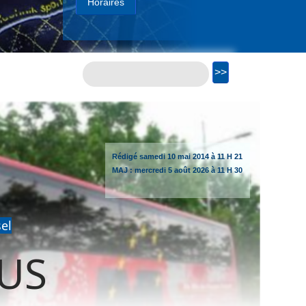
Horaires
Rédigé
samedi
10 mai 2014 à 11 H 21
MAJ :
mercredi
5 août 2026 à 11 H 30
el
BUS