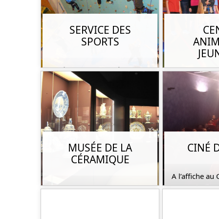
SERVICE DES
CE
SPORTS
ANIM
JEU
Améliorer son bien-être,
rencontrer d’autres
Ouvert aux en
personnes, faire partie
Desvres, Long
d’une (…)
Menneville
MUSÉE DE LA
CINÉ 
CÉRAMIQUE
A l’affiche au