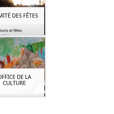
ITÉ DES FÊTES
ions et fêtes
pales
OFFICE DE LA
CULTURE
ions, ateliers peinture
delage