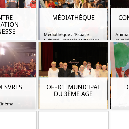
NTRE
MÉDIATHÈQUE
COM
ATION
NESSE
Médiathèque : "Espace
Animat
Culturel François Mitterrand"
munici
fants habitant
fossé,
DESVRES
OFFICE MUNICIPAL
DU 3ÈME AGE
 Cinéma
Le rapprochement des
Exposit
anciens de la cité des Potiers.
et mo