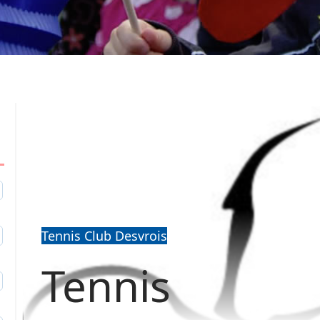
1
Tennis Club Desvrois
2
Tennis
9