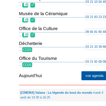
03 21 10 04 4
...
Musée de la Céramique
03 21 83 23 2
...
Office de la Culture
09 66 91 80 4
...
Déchetterie
03 21 33 39 8
...
CCDS
Office du Tourisme
03 21 92 09 0
...
CCDS
Aujourd'hui
voir agenda
[CINEMA] Vaïana - La légende du bout du monde
mardi 4
août de 14:30 à 16:25