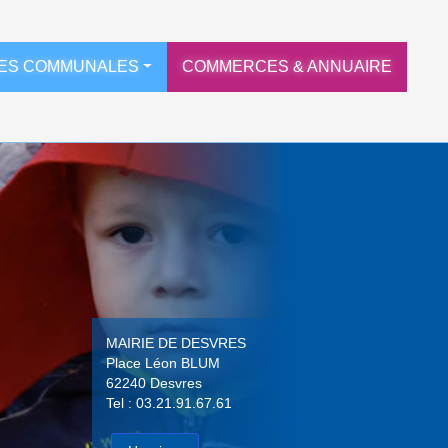
ES COMMUNALES
COMMERCES & ANNUAIRE
MAIRIE DE DESVRES
Place Léon BLUM
62240 Desvres
Tel : 03.21.91.67.61