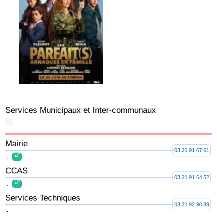
Services Municipaux et Inter-communaux
Mairie
03 21 91 67 61
...
CCAS
03 21 91 64 52
...
Services Techniques
03 21 92 90 89
...