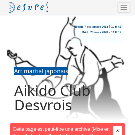
Rédigé
7 septembre 2014 à 10 H 42
MAJ :
29 mars 2020 à 14 H 17
Art martial japonais
Aikido Club
Desvrois
Cette page est peut-être une archive (Mise en
x