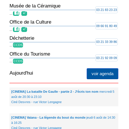
Musée de la Céramique
03 21 83 23 23
...
Office de la Culture
09 66 91 80 49
...
Déchetterie
03 21 33 39 86
...
CCDS
Office du Tourisme
03 21 92 09 09
...
CCDS
Aujourd'hui
voir agenda
[CINEMA] La bataille De Gaulle - partie 2 - J’écris ton nom
mercredi 5
août de 20:30 à 23:10
Ciné Desvres - rue Victor Lengagne
[CINEMA] Vaïana - La légende du bout du monde
jeudi 6 août de 14:30
à 16:25
Ciné Desvres - rue Victor Lengagne