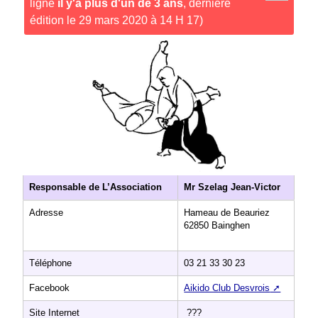
ligne
il y'a plus d'un de 3 ans
, dernière
édition le 29 mars 2020 à 14 H 17)
Responsable de L’Association
Mr Szelag Jean-Victor
Adresse
Hameau de Beauriez
62850 Bainghen
Téléphone
03 21 33 30 23
Facebook
Aikido Club Desvrois
Site Internet
???