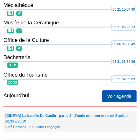
Médiathèque
03 21 10 04 40
...
Musée de la Céramique
03 21 83 23 23
...
Office de la Culture
09 66 91 80 49
...
Déchetterie
03 21 33 39 86
...
CCDS
Office du Tourisme
03 21 92 09 09
...
CCDS
Aujourd'hui
voir agenda
[CINEMA] La bataille De Gaulle - partie 2 - J’écris ton nom
mercredi 5 août de
20:30 à 23:10
Ciné Desvres - rue Victor Lengagne