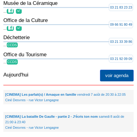
Musée de la Céramique
03 21 83 23 23
...
Office de la Culture
09 66 91 80 49
...
Déchetterie
03 21 33 39 86
...
CCDS
Office du Tourisme
03 21 92 09 09
...
CCDS
Aujourd'hui
voir agenda
[CINEMA] Les parfait(s) / Arnaque en famille
vendredi 7 août de 20:30 à 22:05
Ciné Desvres - rue Victor Lengagne
[CINEMA] La bataille De Gaulle - partie 2 - J’écris ton nom
samedi 8 août de
21:00 à 23:40
Ciné Desvres - rue Victor Lengagne