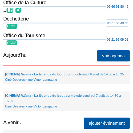
Office de la Culture
09 66 91 80 49
...
Déchetterie
03 21 33 39 86
...
CCDS
Office du Tourisme
03 21 92 09 09
...
CCDS
Aujourd'hui
voir agenda
[CINEMA] Vaïana - La légende du bout du monde
jeudi 6 août de 14:30 à 16:25
Ciné Desvres - rue Victor Lengagne
[CINEMA] Vaïana - La légende du bout du monde
vendredi 7 août de 14:30 à
16:25
Ciné Desvres - rue Victor Lengagne
A venir...
ajouter événement