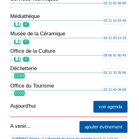
03 21 92 90 89
...
Médiathèque
03 21 10 04 40
...
Musée de la Céramique
03 21 83 23 23
...
Office de la Culture
09 66 91 80 49
...
Déchetterie
03 21 33 39 86
...
CCDS
Office du Tourisme
03 21 92 09 09
...
CCDS
Aujourd'hui
voir agenda
A venir...
ajouter événement
[CINEMA] Vaïana - La légende du bout du monde
mardi 11 août de