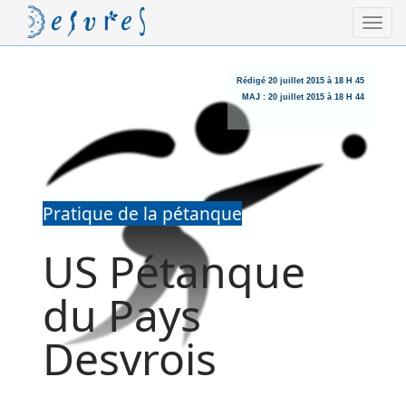
Rédigé
20 juillet 2015 à 18 H 45
MAJ :
20 juillet 2015 à 18 H 44
Pratique de la pétanque
US Pétanque
du Pays
Desvrois