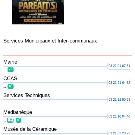
Services Municipaux et Inter-communaux
Mairie
03 21 91 67 61
...
CCAS
03 21 91 64 52
...
Services Techniques
03 21 92 90 89
...
Médiathèque
03 21 10 04 40
...
Musée de la Céramique
03 21 83 23 23