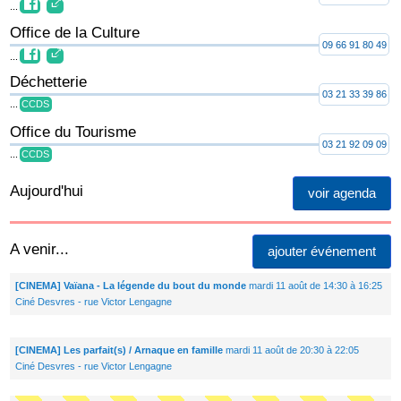
...
Office de la Culture
09 66 91 80 49
...
Déchetterie
03 21 33 39 86
...
CCDS
Office du Tourisme
03 21 92 09 09
...
CCDS
Aujourd'hui
voir agenda
A venir...
ajouter événement
[CINEMA] Vaïana - La légende du bout du monde
mardi 11 août de 14:30 à 16:25
Ciné Desvres - rue Victor Lengagne
[CINEMA] Les parfait(s) / Arnaque en famille
mardi 11 août de 20:30 à 22:05
Ciné Desvres - rue Victor Lengagne