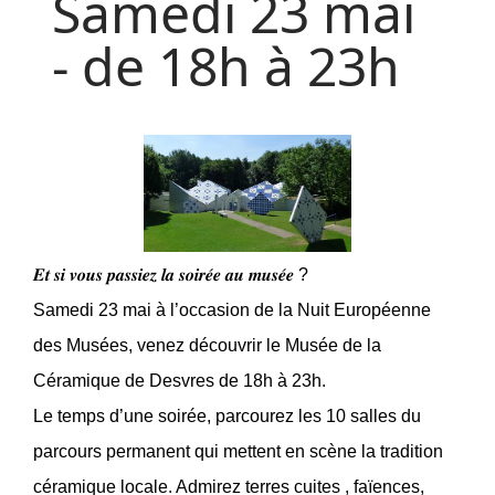
Samedi 23 mai
- de 18h à 23h
𝑬𝒕 𝒔𝒊 𝒗𝒐𝒖𝒔 𝒑𝒂𝒔𝒔𝒊𝒆𝒛 𝒍𝒂 𝒔𝒐𝒊𝒓𝒆́𝒆 𝒂𝒖 𝒎𝒖𝒔𝒆́𝒆 ?
Samedi 23 mai à l’occasion de la Nuit Européenne
des Musées, venez découvrir le Musée de la
Céramique de Desvres de 18h à 23h.
Le temps d’une soirée, parcourez les 10 salles du
parcours permanent qui mettent en scène la tradition
céramique locale. Admirez terres cuites , faïences,