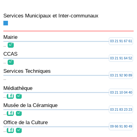
Services Municipaux et Inter-communaux
Mairie
03 21 91 67 61
...
CCAS
03 21 91 64 52
...
Services Techniques
03 21 92 90 89
...
Médiathèque
03 21 10 04 40
...
Musée de la Céramique
03 21 83 23 23
...
Office de la Culture
09 66 91 80 49
...