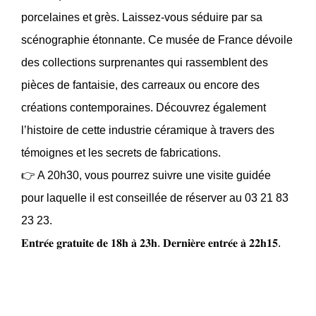
porcelaines et grès. Laissez-vous séduire par sa
scénographie étonnante. Ce musée de France dévoile
des collections surprenantes qui rassemblent des
pièces de fantaisie, des carreaux ou encore des
créations contemporaines. Découvrez également
l’histoire de cette industrie céramique à travers des
témoignes et les secrets de fabrications.
👉 A 20h30, vous pourrez suivre une visite guidée
pour laquelle il est conseillée de réserver au 03 21 83
23 23.
𝐄𝐧𝐭𝐫𝐞́𝐞 𝐠𝐫𝐚𝐭𝐮𝐢𝐭𝐞 𝐝𝐞 𝟏𝟖𝐡 𝐚̀ 𝟐𝟑𝐡. 𝐃𝐞𝐫𝐧𝐢𝐞̀𝐫𝐞 𝐞𝐧𝐭𝐫𝐞́𝐞 𝐚̀ 𝟐𝟐𝐡𝟏𝟓.