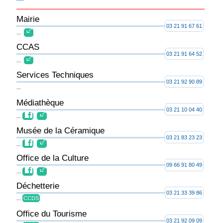
Mairie
03 21 91 67 61
...
CCAS
03 21 91 64 52
...
Services Techniques
03 21 92 90 89
...
Médiathèque
03 21 10 04 40
...
Musée de la Céramique
03 21 83 23 23
...
Office de la Culture
09 66 91 80 49
...
Déchetterie
03 21 33 39 86
...
CCDS
Office du Tourisme
03 21 92 09 09