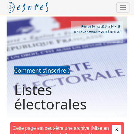
Rédigé
10 mai 2014 à 14 H 11
MAJ :
22 novembre 2018 à 08 H 33
Comment s’inscrire ?
Listes
électorales
Cette page est peut-être une archive (Mise en
x