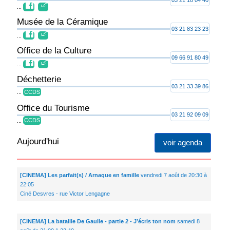
03 21 10 04 40
...
Musée de la Céramique
03 21 83 23 23
...
Office de la Culture
09 66 91 80 49
...
Déchetterie
03 21 33 39 86
...
CCDS
Office du Tourisme
03 21 92 09 09
...
CCDS
Aujourd'hui
voir agenda
[CINEMA] Les parfait(s) / Arnaque en famille
vendredi 7 août de 20:30 à
22:05
Ciné Desvres - rue Victor Lengagne
[CINEMA] La bataille De Gaulle - partie 2 - J’écris ton nom
samedi 8