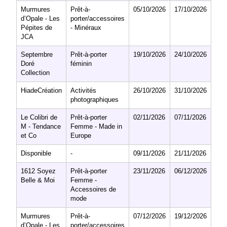
Murmures
Prêt-à-
05/10/2026
17/10/2026
d’Opale - Les
porter/accessoires
Pépites de
- Minéraux
JCA
Septembre
Prêt-à-porter
19/10/2026
24/10/2026
Doré
féminin
Collection
HiadeCréation
Activités
26/10/2026
31/10/2026
photographiques
Le Colibri de
Prêt-à-porter
02/11/2026
07/11/2026
M - Tendance
Femme - Made in
et Co
Europe
Disponible
-
09/11/2026
21/11/2026
1612 Soyez
Prêt-à-porter
23/11/2026
06/12/2026
Belle & Moi
Femme -
Accessoires de
mode
Murmures
Prêt-à-
07/12/2026
19/12/2026
d’Opale - Les
porter/accessoires