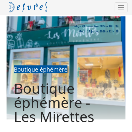
Rédigé
23 décembre 2024 à 18 H 34
MAJ :
12 juillet 2026 à 12 H 28
Boutique éphémère
Boutique
éphémère -
Les Mirettes