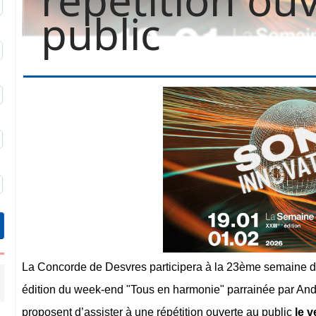
0
public
3
9
6
9
La Concorde de Desvres participera à la 23ème semaine du 
édition du week-end "Tous en harmonie" parrainée par And
proposent d’assister à une répétition ouverte au public
le 