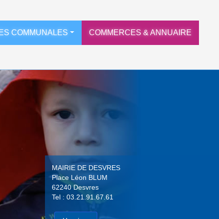
ES COMMUNALES
COMMERCES & ANNUAIRE
MAIRIE DE DESVRES
Place Léon BLUM
62240 Desvres
Tel : 03.21.91.67.61