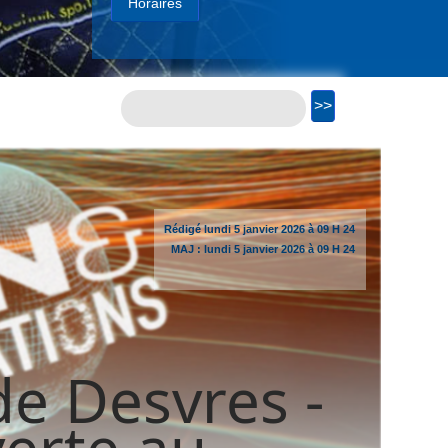
Horaires
Rédigé
lundi
5 janvier 2026 à 09 H 24
MAJ :
lundi
5 janvier 2026 à 09 H 24
e Desvres -
verte au