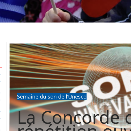
1
Semaine du son de l’Unesco
2
La Concorde d
9
répétition ou