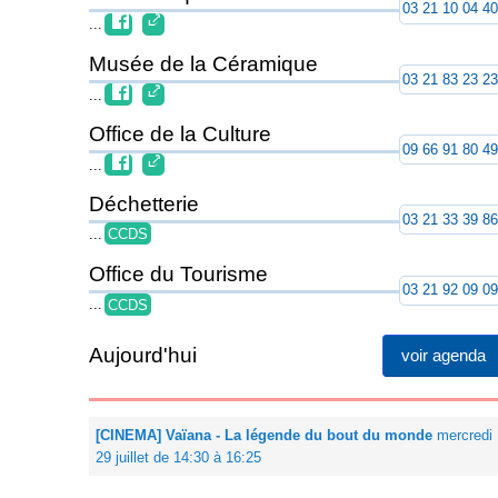
03 21 10 04 4
...
Musée de la Céramique
03 21 83 23 2
...
Office de la Culture
09 66 91 80 4
...
Déchetterie
03 21 33 39 8
...
CCDS
Office du Tourisme
03 21 92 09 0
...
CCDS
Aujourd'hui
voir agenda
[CINEMA] Vaïana - La légende du bout du monde
mercredi
29 juillet de 14:30 à 16:25