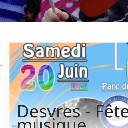
1
2
Desvres - Fête
9
musique