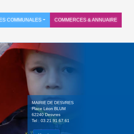
ES COMMUNALES
COMMERCES & ANNUAIRE
MAIRIE DE DESVRES
Place Léon BLUM
62240 Desvres
Tel : 03.21.91.67.61