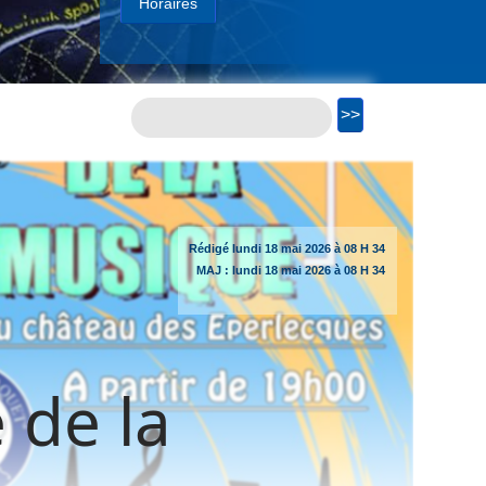
Horaires
Rédigé
lundi
18 mai 2026 à 08 H 34
MAJ :
lundi
18 mai 2026 à 08 H 34
 de la