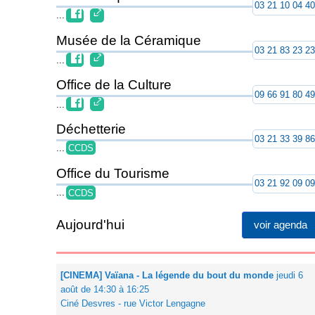
03 21 10 04 4
...
Musée de la Céramique
03 21 83 23 2
...
Office de la Culture
09 66 91 80 4
...
Déchetterie
03 21 33 39 8
...
CCDS
Office du Tourisme
03 21 92 09 0
...
CCDS
Aujourd'hui
voir agenda
[CINEMA] Vaïana - La légende du bout du monde
jeudi 6
août de 14:30 à 16:25
Ciné Desvres - rue Victor Lengagne