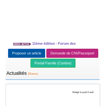
11ème édition - Forum des
Sports
Feux de forêts : Le préfet
Proposer un article
Demande de CNI/Passeport
renforce les mesures de prévention des
Alerte sècheresse - ÉTAT DE
risques d’incendie
Portail Famille (Cantine)
LA RESSOURCE EN EAU DANS LE
Vigilance renforcée
NORD ET LE PAS-DE-CALAIS -
Actualités
sècheresse - restrictions des usages de
(Mairie)
Fête Nationale
l’eau dans le Nord et le Pas-de-Calais
Rédigé le jeudi 6 août