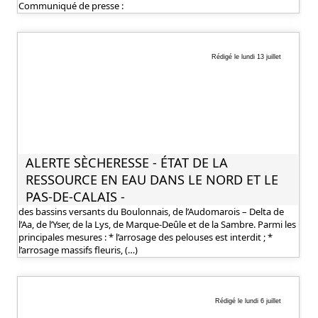
Communiqué de presse :
Rédigé le lundi 13 juillet
ALERTE SÈCHERESSE - ÉTAT DE LA
RESSOURCE EN EAU DANS LE NORD ET LE
PAS-DE-CALAIS -
des bassins versants du Boulonnais, de l’Audomarois – Delta de
l’Aa, de l’Yser, de la Lys, de Marque-Deûle et de la Sambre. Parmi les
principales mesures : * l’arrosage des pelouses est interdit ; *
l’arrosage massifs fleuris, (…)
Rédigé le lundi 6 juillet