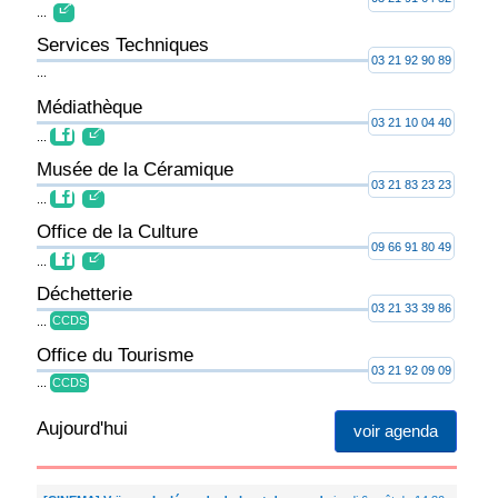
...
Services Techniques
03 21 92 90 89
...
Médiathèque
03 21 10 04 40
...
Musée de la Céramique
03 21 83 23 23
...
Office de la Culture
09 66 91 80 49
...
Déchetterie
03 21 33 39 86
...
CCDS
Office du Tourisme
03 21 92 09 09
...
CCDS
Aujourd'hui
voir agenda