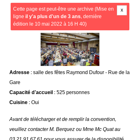
Cette page est peut-être une archive (Mise en
x
ligne
il y'a plus d'un de 3 ans
, dernière
édition le 10 mai 2022 à 16 H 40)
Adresse
: salle des fêtes Raymond Dufour - Rue de la
Gare
Capacité d’accueil
: 525 personnes
Cuisine
: Oui
Avant de télécharger et de remplir la convention,
veuillez contacter M. Berquez ou Mme Mc Quat au
03.21.91.67.61 pour vous assurer de la disponibilité